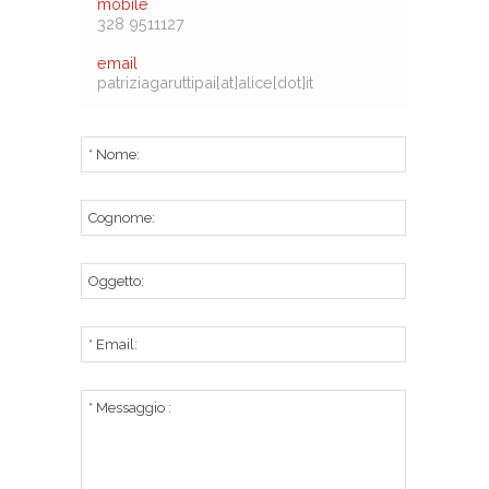
mobile
328 9511127
email
patriziagaruttipai[at]alice[dot]it
* Nome:
Cognome:
Oggetto:
* Email:
* Messaggio :