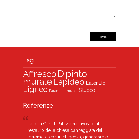
Invia
Tag
Dipinto
Affresco
murale
Lapideo
Laterizio
Ligneo
Stucco
Paramenti murari
Referenze
La ditta Garutti Patrizia ha lavorato al
restauro della chiesa danneggiata dal
terremoto con intelligenza, generosità e