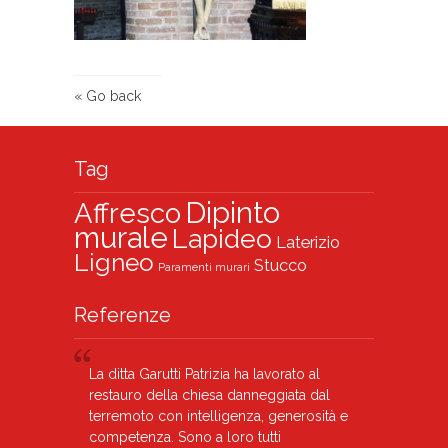
« Go back
Tag
Dipinto
Affresco
murale
Lapideo
Laterizio
Ligneo
Stucco
Paramenti murari
Referenze
La ditta Garutti Patrizia ha lavorato al
restauro della chiesa danneggiata dal
terremoto con intelligenza, generosità e
competenza. Sono a loro tutti